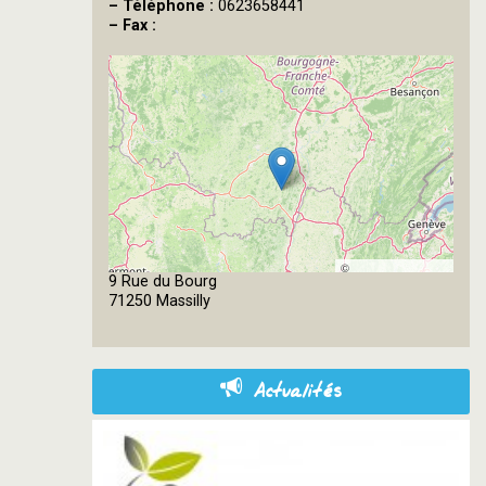
–
Téléphone :
0623658441
–
Fax :
©
9 Rue du Bourg
OpenStreetMap
71250 Massilly
contributors
Actualités