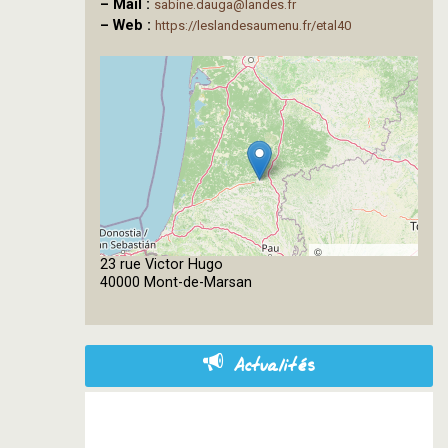
–
Mail :
sabine.dauga@landes.fr
–
Web :
https://leslandesaumenu.fr/etal40
©
23 rue Victor Hugo
OpenStreetMap
40000 Mont-de-Marsan
contributors
Actualités