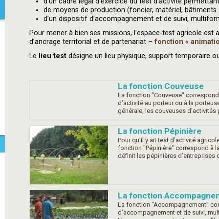
d’un cadre légal d’exercice du test d’activité permetta
de moyens de production (foncier, matériel, bâtiments..
d’un dispositif d’accompagnement et de suivi, multifo
Pour mener à bien ses missions, l’espace-test agricole est
d’ancrage territorial et de partenariat –
fonction « animati
Le
lieu test
désigne un lieu physique, support temporaire ou
La fonction Couveuse
La fonction "Couveuse" correspond à
d’activité au porteur ou à la porteu
générale, les couveuses d’activité
La fonction Pépinière
Pour qu’il y ait test d’activité agricol
fonction "Pépinière" correspond à 
définit les pépinières d’entreprise
La fonction Accompagne
La fonction "Accompagnement" corre
d’accompagnement et de suivi, mult