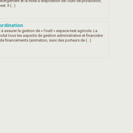
rgement et la mise à disposition de l’outil de production,
t. Il (…)
ordination
à assurer la gestion de « l’outil » espace-test agricole. La
clut tous les aspects de gestion administrative et financière :
 de financements (animation, suivi des porteurs de (…)