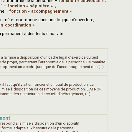
nt l’autonomie de la personne –
fonction « couveuse »
;
.) –
fonction « pépinière »
;
rme –
fonction « accompagnement »
.
 animé et coordonné dans une logique d’ouverture,
on-coordination »
.
 permanent à des tests d’activité.
 la mise à disposition d’un cadre légal d’exercice du test
se de projet, permettant l’autonomie de la personne. De manière
s proposent un « cadre juridique de l’accompagnement des (…)
e, il faut qu’il y ait un foncier et un outil de production. La
la mise à disposition de ces moyens de production. L’AFNOR
s comme des « structures d’accueil, d’hébergement, (…)
ment
spond à la mise à disposition d’un dispositif
iforme, adapté aux besoins de la personne.