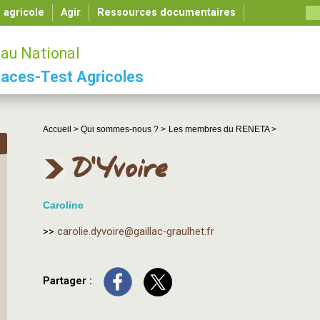
é agricole
Agir
Ressources documentaires
au National
aces-Test Agricoles
Accueil >
Qui sommes-nous ? >
Les membres du RENETA >
D'Yvoire
Caroline
>>
carolie.dyvoire@gaillac-graulhet.fr
Partager :