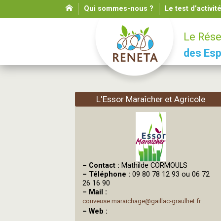
Qui sommes-nous ?
Le test d’activit
Le Rése
des Esp
L'Essor Maraîcher et Agricole
–
Contact :
Mathilde CORMOULS
–
Téléphone :
09 80 78 12 93 ou 06 72
26 16 90
–
Mail :
couveuse.maraichage@gaillac-graulhet.fr
–
Web :