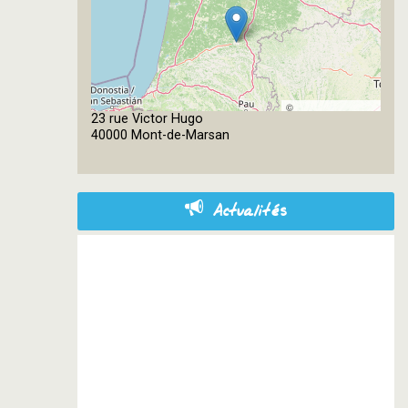
©
23 rue Victor Hugo
OpenStreetMap
40000 Mont-de-Marsan
contributors
Actualités