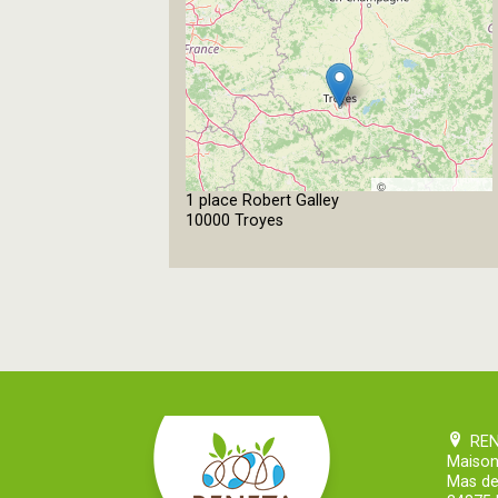
©
1 place Robert Galley
OpenStreetMap
10000 Troyes
contributors
RE
Maison
Mas de