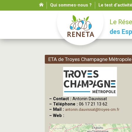
Qui sommes-nous ?
Le test d’activit
Le Rése
des Esp
ETA de Troyes Champagne Métropole
–
Contact :
Antonin Dauvissat
–
Téléphone :
06 17 21 13 62
–
Mail :
antonin.dauvissat@troyes-cm.fr
–
Web :