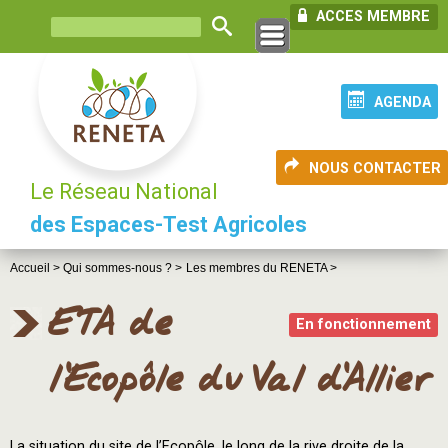
ACCES MEMBRE
AGENDA
NOUS CONTACTER
Le Réseau National
des Espaces-Test Agricoles
Accueil >
Qui sommes-nous ? >
Les membres du RENETA >
ETA de
En fonctionnement
l'Ecopôle du Val d'Allier
La situation du site de l’Ecopôle, le long de la rive droite de la