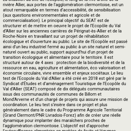
rivière Allier, aux portes de l’agglomération clermontoise, est un
atout remarquable en termes d’accessibilité, de sensibilisation
(aux questions environnementales et agricole et de
commercialisation). Le principal objectif du SEAT est de
structurer et de mettre en oeuvre le projet de l’Ecopôle du Val
d’Allier sur les anciennes carrières de Pérignat-ès-Allier et de la
Roche-Noire en travaillant sur un projet de réhabilitation
écologique et d’ouverture au public. Le site de l’Ecopôle est passé
ainsi d’un lieu industriel fermé au public à un site naturel et semi-
naturel ouvert au public, support aujourd’hui d’un projet de
transition écologique et alimentaire pour le territoire. Il est
structuré autour de 4 axes : protection de la biodiversité et de la
ressource en eau, agriculture et alimentation, éco valorisation et
économie circulaire, vivre ensemble et enjeux sociétaux. Le lieu
test de l’Ecopole du Val d’Allier a été créé en 2018 est géré par le
Syndicat d’Études et d’aménagement Touristique de l’Ecopôle du
Val d’Allier (SEAT) composé de dix délégués communautaires
issus des communautés de communes de Billom et
Mond’Arverne et d’un chargé de projets qui assure une mission de
coordination. Le lieu test s'insère dans ce projet et plus
généralement dans le cadre du Programme Agricole Territorial
(Grand Clermont/PNR Livradois-Forez) afin de créer une réelle
dynamique pour implanter des maraîchers proches de
l’agglomération clermontoise. L’objectif est d’approcher