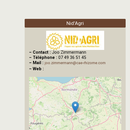
Nid'Agri
–
Contact :
Joo Zimmermann
–
Téléphone :
07 49 36 51 45
–
Mail :
joo.zimmermann@cae-rhizome.com
–
Web :