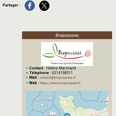
Partager :
Biopousses
–
Contact :
Hélène Marchand
–
Téléphone :
0214158311
–
Mail :
contact@biopousses.fr
–
Web :
https://www.biopousses.fr