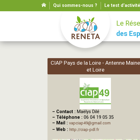
Qui sommes-nous ?
Le test d’activit
Le Rése
des Esp
CIAP Pays de la Loire - Antenne Maine
et Loire
–
Contact :
Maëlys Dilé
–
Téléphone :
06 04 19 05 35
–
Mail :
vapciap49@gmail.com
–
Web :
http://ciap-pdl.fr