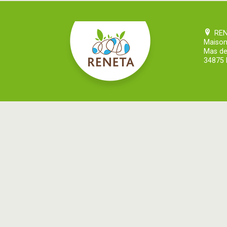
RE
Maison
Mas de
34875 