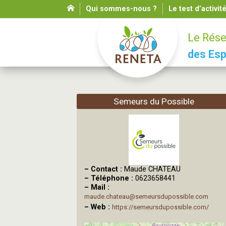
Qui sommes-nous ?
Le test d’activit
Le Rése
des Esp
Semeurs du Possible
–
Contact :
Maude CHATEAU
–
Téléphone :
0623658441
–
Mail :
maude.chateau@semeursdupossible.com
–
Web :
https://semeursdupossible.com/