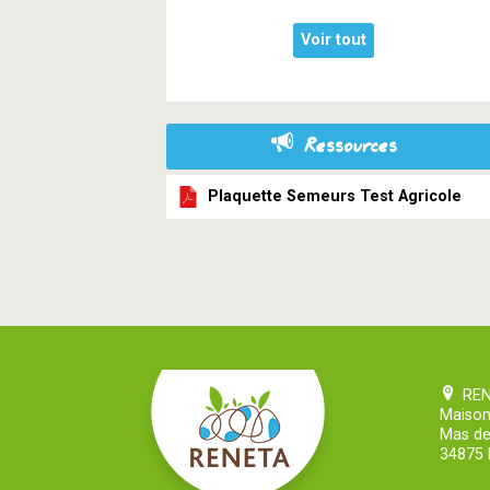
Voir tout
Ressources
Plaquette Semeurs Test Agricole
RE
Maison
Mas de
34875 