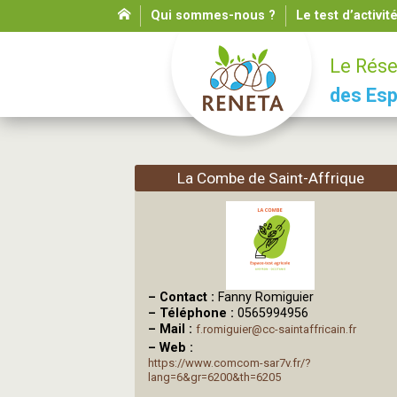
Qui sommes-nous ?
Le test d’activit
Le Rése
des Esp
La Combe de Saint-Affrique
–
Contact :
Fanny Romiguier
–
Téléphone :
0565994956
–
Mail :
f.romiguier@cc-saintaffricain.fr
–
Web :
https://www.comcom-sar7v.fr/?
lang=6&gr=6200&th=6205