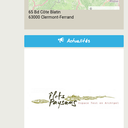
©
65 Bd Côte Blatin
OpenStreetMap
63000 Clermont-Ferrand
contributors
Actualités