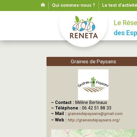
Qui sommes-nous ?
Le test d’activit
Le Rése
des Esp
Graines de Paysans
–
Contact :
Méline Berteaux
–
Téléphone :
06 42 51 88 33
–
Mail :
grainesdepaysans@gmail.com
–
Web :
http://grainesdepaysans.org/