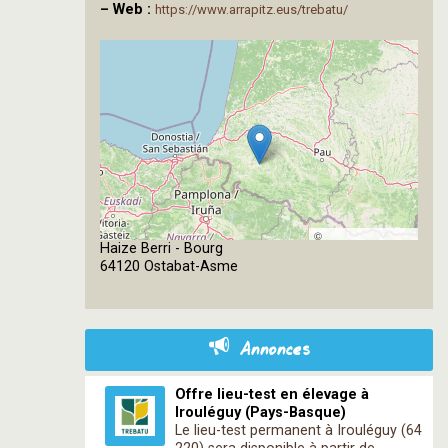
–
Web :
https://www.arrapitz.eus/trebatu/
©
Haize Berri - Bourg
OpenStreetMap
64120 Ostabat-Asme
contributors
Annonces
Offre lieu-test en élevage à
Irouléguy (Pays-Basque)
Le lieu-test permanent à Irouléguy (64