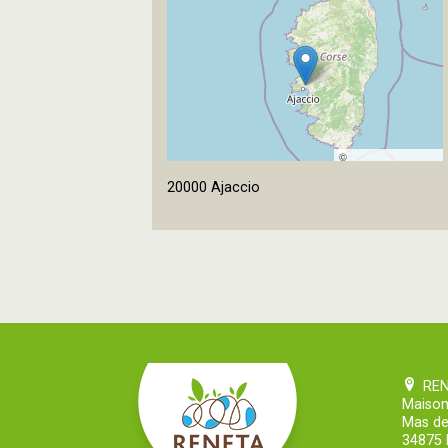
©
OpenStreetMap
20000 Ajaccio
contributors
RE
Maison
Mas de
34875 