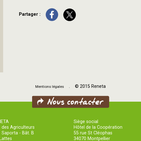
Partager :
. © 2015 Reneta
Mentions légales
NETA
Siège social
 des Agriculteurs
Hôtel de la Coopération
 Saporta - Bât. B
55 rue St Cléophas
Lattes
34070 Montpellier