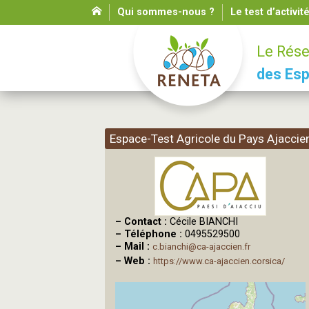
Qui sommes-nous ?
Le test d’activit
Le Rése
des Esp
Espace-Test Agricole du Pays Ajaccie
–
Contact :
Cécile BIANCHI
–
Téléphone :
0495529500
–
Mail :
c.bianchi@ca-ajaccien.fr
–
Web :
https://www.ca-ajaccien.corsica/