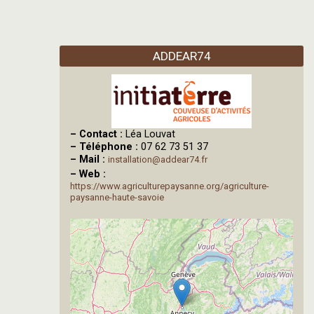
ADDEAR74
–
Contact :
Léa Louvat
–
Téléphone :
07 62 73 51 37
–
Mail :
installation@addear74.fr
–
Web :
https://www.agriculturepaysanne.org/agriculture-
paysanne-haute-savoie