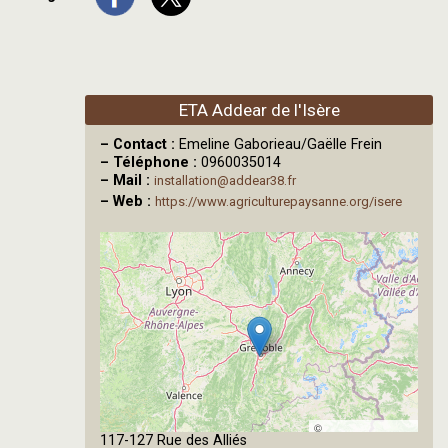
ETA Addear de l'Isère
–
Contact :
Emeline Gaborieau/Gaëlle Frein
–
Téléphone :
0960035014
–
Mail :
installation@addear38.fr
–
Web :
https://www.agriculturepaysanne.org/isere
©
117-127 Rue des Alliés