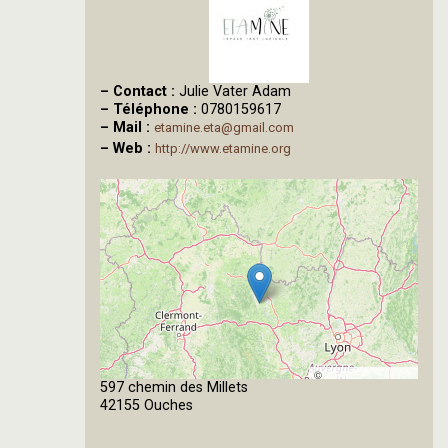
–
Contact :
Julie Vater Adam
–
Téléphone :
0780159617
–
Mail :
etamine.eta@gmail.com
–
Web :
http://www.etamine.org
©
597 chemin des Millets
OpenStreetMap
42155 Ouches
contributors