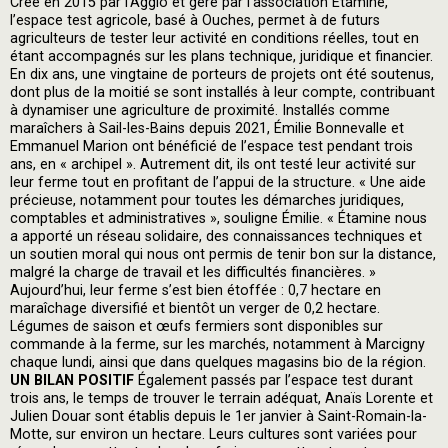
Créé en 2015 par l’Agglo et géré par l’association Étamine,
l’espace test agricole, basé à Ouches, permet à de futurs
agriculteurs de tester leur activité en conditions réelles, tout en
étant accompagnés sur les plans technique, juridique et financier.
En dix ans, une vingtaine de porteurs de projets ont été soutenus,
dont plus de la moitié se sont installés à leur compte, contribuant
à dynamiser une agriculture de proximité. Installés comme
maraîchers à Sail-les-Bains depuis 2021, Émilie Bonnevalle et
Emmanuel Marion ont bénéficié de l’espace test pendant trois
ans, en « archipel ». Autrement dit, ils ont testé leur activité sur
leur ferme tout en profitant de l’appui de la structure. « Une aide
précieuse, notamment pour toutes les démarches juridiques,
comptables et administratives », souligne Émilie. « Étamine nous
a apporté un réseau solidaire, des connaissances techniques et
un soutien moral qui nous ont permis de tenir bon sur la distance,
malgré la charge de travail et les difficultés financières. »
Aujourd’hui, leur ferme s’est bien étoffée : 0,7 hectare en
maraîchage diversifié et bientôt un verger de 0,2 hectare.
Légumes de saison et œufs fermiers sont disponibles sur
commande à la ferme, sur les marchés, notamment à Marcigny
chaque lundi, ainsi que dans quelques magasins bio de la région.
UN BILAN POSITIF
Également passés par l’espace test durant
trois ans, le temps de trouver le terrain adéquat, Anaïs Lorente et
Julien Douar sont établis depuis le 1er janvier à Saint-Romain-la-
Motte, sur environ un hectare. Leurs cultures sont variées pour