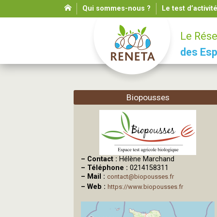
Qui sommes-nous ?
Le test d’activit
Le Rése
des Esp
Biopousses
–
Contact :
Hélène Marchand
–
Téléphone :
0214158311
–
Mail :
contact@biopousses.fr
–
Web :
https://www.biopousses.fr