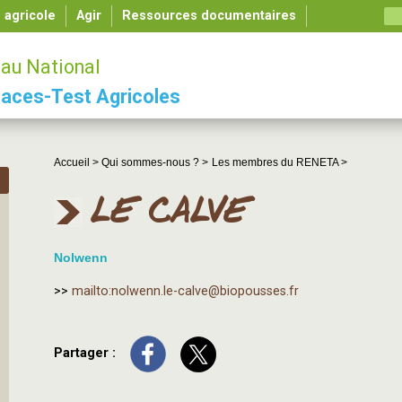
é agricole
Agir
Ressources documentaires
au National
aces-Test Agricoles
Accueil >
Qui sommes-nous ? >
Les membres du RENETA >
LE CALVE
Nolwenn
>>
mailto:nolwenn.le-calve@biopousses.fr
Partager :