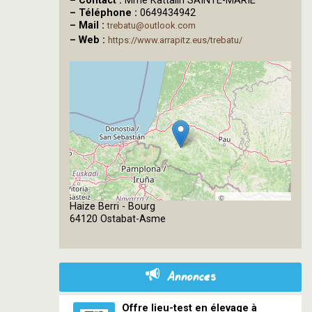
–
Contact :
Mme Kattalin SAINTE-MARIE
–
Téléphone :
0649434942
–
Mail :
trebatu@outlook.com
–
Web :
https://www.arrapitz.eus/trebatu/
©
Haize Berri - Bourg
OpenStreetMap
64120 Ostabat-Asme
contributors
Annonces
Offre lieu-test en élevage à