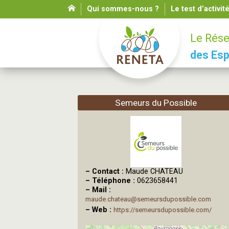
Qui sommes-nous ?
Le test d’activit
Le Rése
des Esp
Semeurs du Possible
–
Contact :
Maude CHATEAU
–
Téléphone :
0623658441
–
Mail :
maude.chateau@semeursdupossible.com
–
Web :
https://semeursdupossible.com/