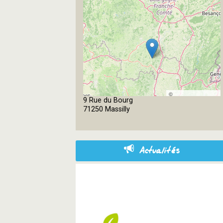
©
9 Rue du Bourg
OpenStreetMap
71250 Massilly
contributors
Actualités