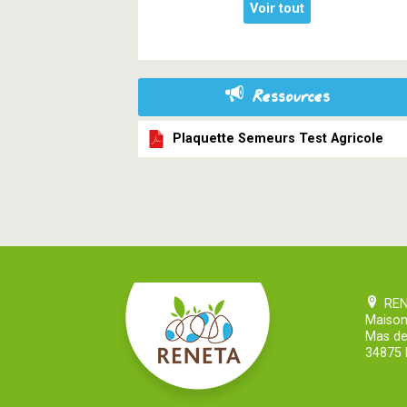
Voir tout
Ressources
Plaquette Semeurs Test Agricole
RE
Maison
Mas de
34875 