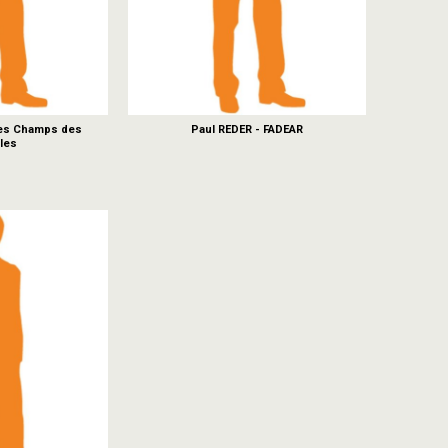
Les Champs des
Paul REDER - FADEAR
les