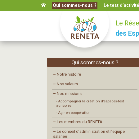
Qui sommes-nous ?
Le test d’activit
Le Rése
des Esp
Qui sommes-nous ?
–
Notre histoire
–
Nos valeurs
–
Nos missions
- Accompagner la création d’espaces-test
agricoles
- Agir en coopération
–
Les membres du RENETA
–
Le conseil d’administration et l’équipe
salariée