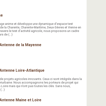
ge
age anime et développe une dynamique d’espace test
de la Charente, Charente-Maritime, Deux-Sèvres et Vienne en
ravers le test d’activité agricole, nous proposons un cadre
urs de (…)
- Antenne de la Mayenne
 Antenne Loire-Atlantique
 de projets agricoles innovants. Ceux-ci sont intégrés dans la
ériurbaine. Nous accompagnons les porteurs de projet qui
la Loire mais qui n’ont pas toutes les clés. Sans nous,
 (…)
 Antenne Maine et Loire