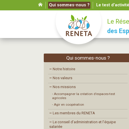
Qui sommes-nous ?
Le test d’activit
Le Rése
des Esp
Qui sommes-nous ?
–
Notre histoire
–
Nos valeurs
–
Nos missions
- Accompagner la création d’espaces-test
agricoles
- Agir en coopération
–
Les membres du RENETA
–
Le conseil d’administration et l’équipe
salariée