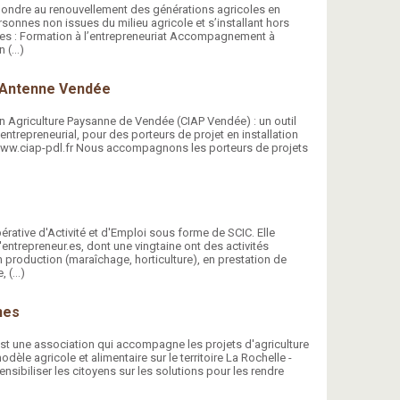
épondre au renouvellement des générations agricoles en
ersonnes non issues du milieu agricole et s’installant hors
es : Formation à l’entrepreneuriat Accompagnement à
n (…)
- Antenne Vendée
en Agriculture Paysanne de Vendée (CIAP Vendée) : un outil
trepreneurial, pour des porteurs de projet en installation
://www.ciap-pdl.fr Nous accompagnons les porteurs de projets
rative d'Activité et d'Emploi sous forme de SCIC. Elle
entrepreneur.es, dont une vingtaine ont des activités
n production (maraîchage, horticulture), en prestation de
, (…)
nes
est une association qui accompagne les projets d'agriculture
modèle agricole et alimentaire sur le territoire La Rochelle -
ensibiliser les citoyens sur les solutions pour les rendre