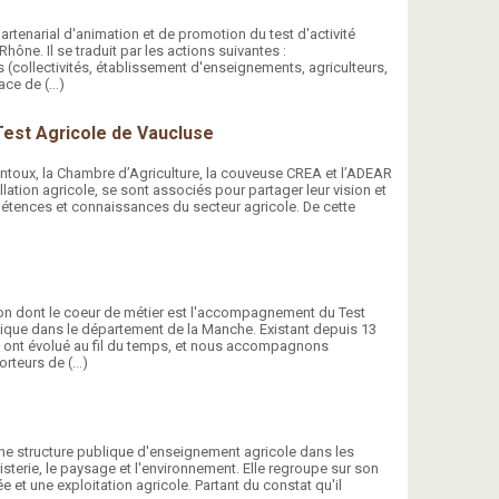
artenarial d'animation et de promotion du test d'activité
ône. Il se traduit par les actions suivantes :
ollectivités, établissement d'enseignements, agriculteurs,
lace de (…)
est Agricole de Vaucluse
ntoux, la Chambre d’Agriculture, la couveuse CREA et l’ADEAR
llation agricole, se sont associés pour partager leur vision et
tences et connaissances du secteur agricole. De cette
on dont le coeur de métier est l'accompagnement du Test
ogique dans le département de la Manche. Existant depuis 13
st ont évolué au fil du temps, et nous accompagnons
orteurs de (…)
e structure publique d'enseignement agricole dans les
euristerie, le paysage et l'environnement. Elle regroupe sur son
cée et une exploitation agricole. Partant du constat qu'il