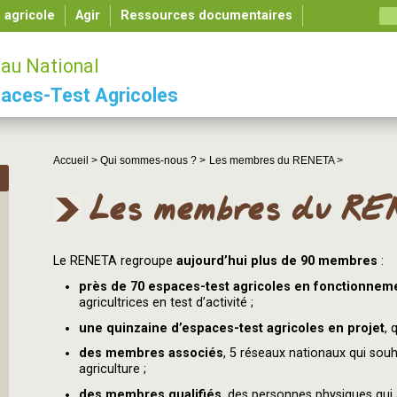
é agricole
Agir
Ressources documentaires
au National
aces-Test Agricoles
Accueil >
Qui sommes-nous ? >
Les membres du RENETA >
Les membres du RE
Le RENETA regroupe
aujourd’hui plus de 90 membres
:
près de 70 espaces-test agricoles en fonctionnem
agricultrices en test d’activité ;
une quinzaine d’espaces-test agricoles en projet
, 
des membres associés
, 5 réseaux nationaux qui souha
agriculture ;
des membres qualifiés
, des personnes physiques qui 