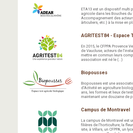
ETA13 est un dispositif multi p
agricole dans les Bouches du Rh
Accompagnement des acteurs (c
ârticuliers, etc.) à la mise en p
AGRITEST84 - Espace T
En 2015, le CFPPA Provence Ve
de Vaucluse, acteurs de l’insta
mettre en commun leurs compé
association est né le (…)
Biopousses
Biopousses est une associati
d'Activité en agriculture biol
ans, les formes et lieux de te
maintenant une douzaine de p
Campus de Montravel
La campus de Montravel est un
filières de l'horticulture, la fl
site, à Villars, un CFPPA, un ly