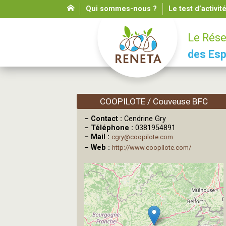
Qui sommes-nous ?
Le test d’activit
Le Rése
des Esp
COOPILOTE / Couveuse BFC
–
Contact :
Cendrine Gry
–
Téléphone :
0381954891
–
Mail :
cgry@coopilote.com
–
Web :
http://www.coopilote.com/