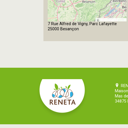
©
7 Rue Alfred de Vigny, Parc Lafayette
OpenStreetMap
25000 Besançon
contributors
RE
Maison
Mas de
34875 