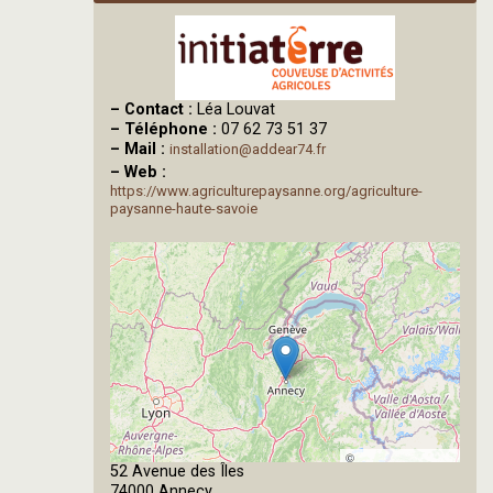
–
Contact :
Léa Louvat
–
Téléphone :
07 62 73 51 37
–
Mail :
installation@addear74.fr
–
Web :
https://www.agriculturepaysanne.org/agriculture-
paysanne-haute-savoie
©
52 Avenue des Îles
OpenStreetMap
74000 Annecy