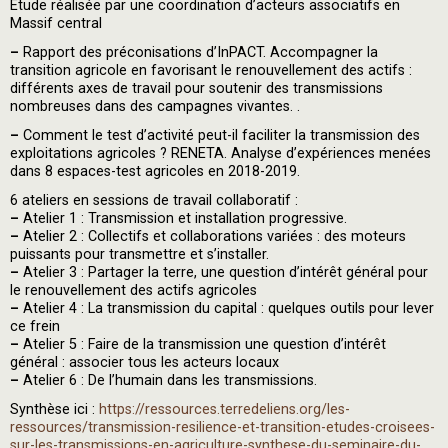
Etude réalisée par une coordination d’acteurs associatifs en
Massif central
–
Rapport des préconisations d’InPACT. Accompagner la
transition agricole en favorisant le renouvellement des actifs :
différents axes de travail pour soutenir des transmissions
nombreuses dans des campagnes vivantes. .
–
Comment le test d’activité peut-il faciliter la transmission des
exploitations agricoles ? RENETA. Analyse d’expériences menées
dans 8 espaces-test agricoles en 2018-2019.
6 ateliers en sessions de travail collaboratif :
–
Atelier 1 : Transmission et installation progressive.
–
Atelier 2 : Collectifs et collaborations variées : des moteurs
puissants pour transmettre et s’installer.
–
Atelier 3 : Partager la terre, une question d’intérêt général pour
le renouvellement des actifs agricoles
–
Atelier 4 : La transmission du capital : quelques outils pour lever
ce frein
–
Atelier 5 : Faire de la transmission une question d’intérêt
général : associer tous les acteurs locaux
–
Atelier 6 : De l’humain dans les transmissions.
Synthèse ici :
https://ressources.terredeliens.org/les-
ressources/transmission-resilience-et-transition-etudes-croisees-
sur-les-transmissions-en-agriculture-synthese-du-seminaire-du-