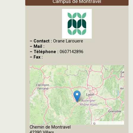
Campus de Montravel
–
Contact :
Orane Larouere
–
Mail :
–
Téléphone :
0607142896
–
Fax :
©
Chemin de Montravel
OpenStreetMap
42390 Villars