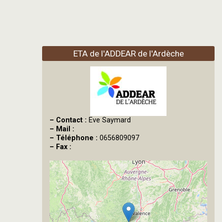
ETA de l'ADDEAR de l'Ardèche
–
Contact :
Eve Saymard
–
Mail :
–
Téléphone :
0656809097
–
Fax :