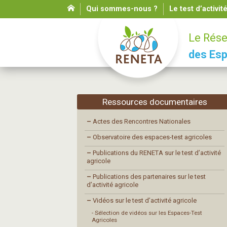
Qui sommes-nous ?
Le test d’activit
Le Rése
des Esp
Ressources documentaires
–
Actes des Rencontres Nationales
–
Observatoire des espaces-test agricoles
–
Publications du RENETA sur le test d’activité
agricole
–
Publications des partenaires sur le test
d’activité agricole
–
Vidéos sur le test d’activité agricole
- Sélection de vidéos sur les Espaces-Test
Agricoles