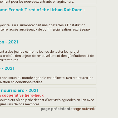
nement pour les nouveaux entrants en agriculture.
ome French Tired of the Urban Rat Race -
ant réussi à surmonter certains obstacles à l’installation
la terre, accès aux réseaux de commercialisation, aux réseaux
ion - 2021
nt à des jeunes et moins jeunes de tester leur projet
à la croisée des enjeux de renouvellement des générations et de
s territoires.
 - 2021
s non issus du monde agricole est délicate. Des structures les
tivation en conditions réelles.
x nourriciers - 2021
 coopérative tiers-lieux
ourriciers où on parle de test d’activités agricoles en lien avec
lques uns de nos membres...
page précédente
page suivante