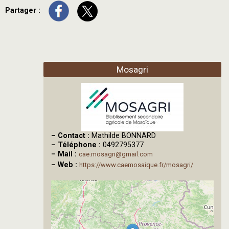
Partager :
Mosagri
–
Contact :
Mathilde BONNARD
–
Téléphone :
0492795377
–
Mail :
cae.mosagri@gmail.com
–
Web :
https://www.caemosaique.fr/mosagri/