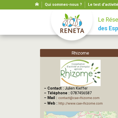
Qui sommes-nous ?
Le test d’activit
Le Rése
des Esp
Rhizome
–
Contact :
Julien Kieffer
–
Téléphone :
0787456587
–
Mail :
contact@cae-rhizome.com
–
Web :
http://www.cae-rhizome.com