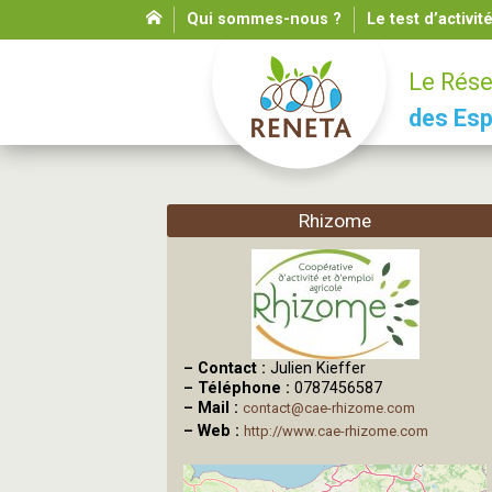
Qui sommes-nous ?
Le test d’activit
Le Rése
des Esp
Rhizome
–
Contact :
Julien Kieffer
–
Téléphone :
0787456587
–
Mail :
contact@cae-rhizome.com
–
Web :
http://www.cae-rhizome.com