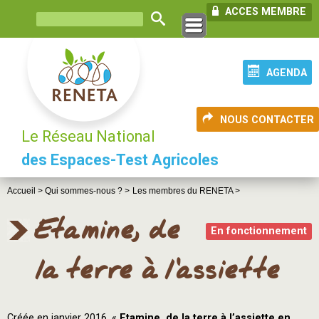
ACCES MEMBRE
AGENDA
NOUS CONTACTER
Le Réseau National
des Espaces-Test Agricoles
Accueil >
Qui sommes-nous ? >
Les membres du RENETA >
Etamine, de
En fonctionnement
la terre à l'assiette
Créée en janvier 2016, «
Etamine, de la terre à l’assiette en