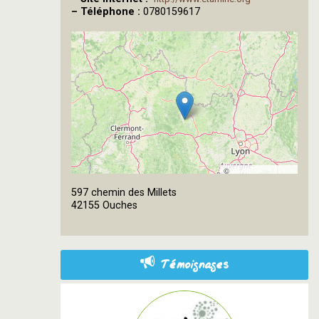
–
Téléphone :
0780159617
©
OpenStreetMap
597 chemin des Millets
contributors
42155 Ouches
Témoignages