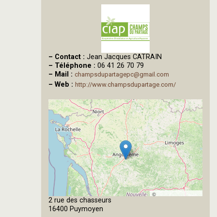
–
Contact :
Jean Jacques CATRAIN
–
Téléphone :
06 41 26 70 79
–
Mail :
champsdupartagepc@gmail.com
–
Web :
http://www.champsdupartage.com/
©
2 rue des chasseurs
OpenStreetMap
16400 Puymoyen
contributors