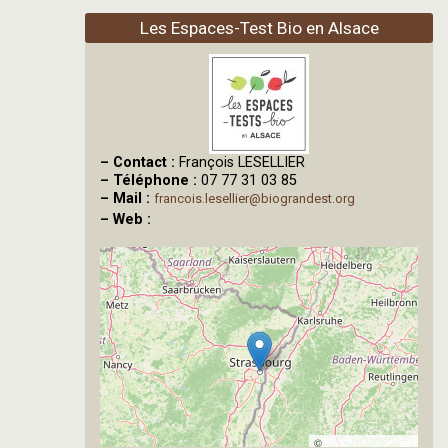
Les Espaces-Test Bio en Alsace
–
Contact :
François LESELLIER
–
Téléphone :
07 77 31 03 85
–
Mail :
francois.lesellier@biograndest.org
–
Web :
©