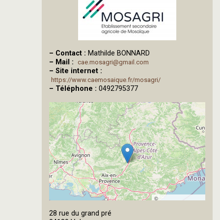
–
Contact :
Mathilde BONNARD
–
Mail :
cae.mosagri@gmail.com
–
Site internet :
https://www.caemosaique.fr/mosagri/
–
Téléphone :
0492795377
©
OpenStreetMap
28 rue du grand pré