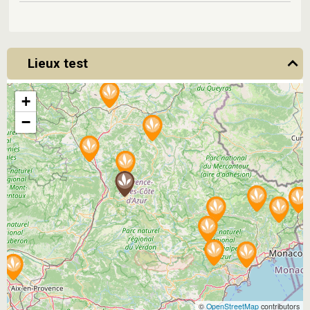
Lieux test
+
−
©
OpenStreetMap
contributors