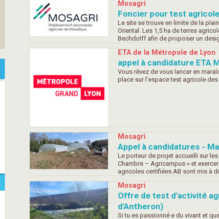
Mosagri
Foncier pour test agricol
Le site se trouve en limite de la pla
Oriental. Les 1,5 ha de terres agrico
Bechdolff afin de proposer un design
ETA de la Métropole de Lyon
appel à candidature ETA 
Vous rêvez de vous lancer en maraî
place sur l’espace test agricole des 
Mosagri
Appel à candidatures - M
Le porteur de projet accueilli sur les
Chambre – Agricampus » et exercera 
agricoles certifiées AB sont mis à d
Mosagri
Offre de test d'activité a
d'Antheron)
Si tu es passionné·e du vivant et que 