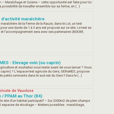
 – Maraîchage et Cuisine – cette opportunité est faite pour toi
la possibilité de travailler ensemble sur sa ferme, en (…)
 d’activité maraîchère
é maraîchère de la Ferme de la Rauze, dans le Lot, un test
pour une durée de 1 à 3 ans est proposé sur ce site. Le test se
ot et l’accompagnement sera avec ses partenaires (ADEAR,
ES - Elevage ovin (ou caprin)
griculture et souhaitez vous tester avant de vous lancer ? Vous
u caprin) ? L'espace-test agricole du Gers, GERsMES, propose
e petits ruminants dans le sud-est du Gers !! Dans le (…)
ricole de Vaucluse
e / PPAM au Thor (84)
r le site d'un habitat participatif – Sur 2300m2 de plein champs
 espaces de stockage – Ateliers possibles : maraîchage,