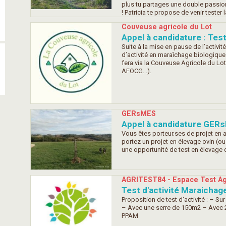
plus tu partages une double passion
! Patricia te propose de venir tester 
Couveuse agricole du Lot
Appel à candidature : Test
Suite à la mise en pause de l’activit
d’activité en maraîchage biologique 
fera via la Couveuse Agricole du L
AFOCG...).
GERsMES
Appel à candidature GERsM
Vous êtes porteur.ses de projet en a
portez un projet en élevage ovin (o
une opportunité de test en élevage d
AGRITEST84 - Espace Test Ag
Test d'activité Maraichag
Proposition de test d'activité : – Su
– Avec une serre de 150m2 – Avec 2
PPAM