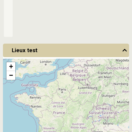
Lieux test
+
−