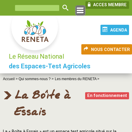
ACCES MEMBRE
AGENDA
NOUS CONTACTER
Le Réseau National
des Espaces-Test Agricoles
Accueil >
Qui sommes-nous ? >
Les membres du RENETA >
La Boîte à
En fonctionnement
Essais
La « Boîte à Essais » est un espace test agricole situé sur la