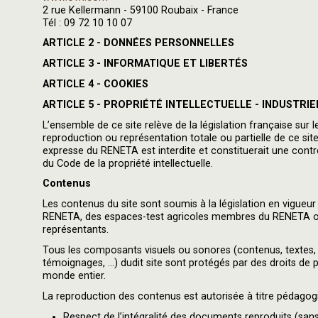
2 rue Kellermann - 59100 Roubaix - France
Tél : 09 72 10 10 07
ARTICLE 2 - DONNÉES PERSONNELLES
ARTICLE 3 - INFORMATIQUE ET LIBERTÉS
ARTICLE 4 - COOKIES
ARTICLE 5 - PROPRIÉTÉ INTELLECTUELLE - INDUSTRIE
L’ensemble de ce site relève de la législation française sur le
reproduction ou représentation totale ou partielle de ce sit
expresse du RENETA est interdite et constituerait une contr
du Code de la propriété intellectuelle.
Contenus
Les contenus du site sont soumis à la législation en vigueur 
RENETA, des espaces-test agricoles membres du RENETA ou 
représentants.
Tous les composants visuels ou sonores (contenus, textes, m
témoignages, …) dudit site sont protégés par des droits de pr
monde entier.
La reproduction des contenus est autorisée à titre pédagog
Respect de l’intégralité des documents reproduits (sans 