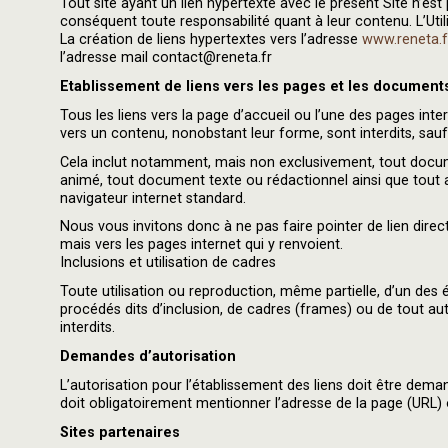
Tout site ayant un lien hypertexte avec le présent Site n’es
conséquent toute responsabilité quant à leur contenu. L’Utili
La création de liens hypertextes vers l’adresse
www.reneta.f
l’adresse mail contact@reneta.fr
Etablissement de liens vers les pages et les documents 
Tous les liens vers la page d’accueil ou l’une des pages inter
vers un contenu, nonobstant leur forme, sont interdits, sauf 
Cela inclut notamment, mais non exclusivement, tout docu
animé, tout document texte ou rédactionnel ainsi que tout 
navigateur internet standard.
Nous vous invitons donc à ne pas faire pointer de lien dire
mais vers les pages internet qui y renvoient.
Inclusions et utilisation de cadres
Toute utilisation ou reproduction, même partielle, d’un des élé
procédés dits d’inclusion, de cadres (frames) ou de tout au
interdits.
Demandes d’autorisation
L’autorisation pour l’établissement des liens doit être dem
doit obligatoirement mentionner l’adresse de la page (URL) où 
Sites partenaires