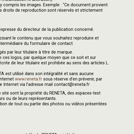
t, y compris les images. Exemple : "Ce document provient
es droits de reproduction sont réservés et strictement
n expresse du directeur de la publication concerné.
cisant le contenu que vous souhaitez reproduire et
’intermédiaire du formulaire de contact.
gés par leur titulaire à titre de marque.
e ces logos, par quelque moyen que ce soit et sur
rite de leur titulaire est prohibée au sens des articles L.
A est utilisé dans son intégralité et sans aucune
Internet
www.reneta.fr
sous réserve d’en prévenir, par
te Internet via l’adresse mail contact@reneta.fr
e site sont la propriété du RENETA, des espaces-test
urs ou de leurs représentants.
tion de tout ou partie des photos ou vidéos présentées