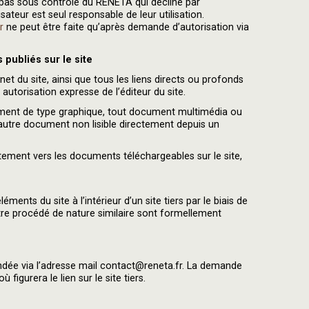
t pas sous contrôle du RENETA qui décline par
sateur est seul responsable de leur utilisation.
r
ne peut être faite qu’après demande d’autorisation via
publiés sur le site
net du site, ainsi que tous les liens directs ou profonds
autorisation expresse de l’éditeur du site.
ment de type graphique, tout document multimédia ou
autre document non lisible directement depuis un
ctement vers les documents téléchargeables sur le site,
ments du site à l’intérieur d’un site tiers par le biais de
tre procédé de nature similaire sont formellement
andée via l’adresse mail contact@reneta.fr. La demande
figurera le lien sur le site tiers.