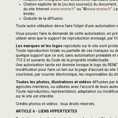
Citation explicite de la (ou les) source(s) du documen
du site Internet
www.reneta.fr
" ou "©
www.reneta.fr
". L
limités.
Gratuité de la diffusion.
Toute autre utilisation devra faire l’objet d’une autorisatio
Vous pouvez faire la demande de cette autorisation, en pré
utiliser ainsi que le support de reproduction envisagé, par l
Les marques et les logos
reproduits sur le site sont proté
Toute reproduction totale ou partielle de ces marques ou d
quelque support que ce soit, sans autorisation préalable et éc
713-2 et suivants du Code de la propriété intellectuelle.
Une autorisation tacite est donnée lorsque le logo du RENET
modification pour faire un lien sur la page d’accueil du site 
courtoisie, par courrier électronique, les responsables du si
Toutes les photos, illustrations et vidéos
diffusées par l
agricoles membres, ou utilisées avec l’accord de leurs aute
Toute reproduction, représentation, adaptation ou modifica
sur le site est interdite.
Crédits photos et vidéos : tous droits réservés.
ARTICLE 6 - LIENS HYPERTEXTES