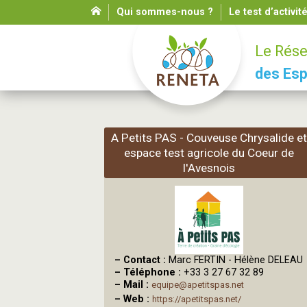
Qui sommes-nous ?
Le test d’activit
Le Rése
des Esp
A Petits PAS - Couveuse Chrysalide et
espace test agricole du Coeur de
l'Avesnois
–
Contact :
Marc FERTIN - Hélène DELEAU
–
Téléphone :
+33 3 27 67 32 89
–
Mail :
equipe@apetitspas.net
–
Web :
https://apetitspas.net/