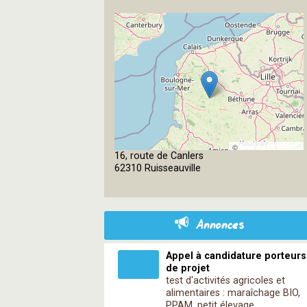
©
16, route de Canlers
OpenStreetMap
62310 Ruisseauville
contributors
Annonces
Appel à candidature porteurs
de projet
test d'activités agricoles et
alimentaires : maraîchage BIO,
PPAM, petit élevage,