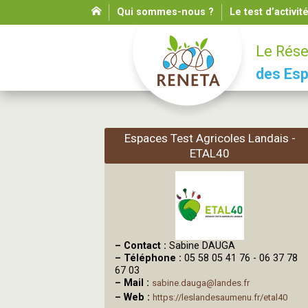
Qui sommes-nous ?
Le test d’activit
Le Rése
des Esp
Espaces Test Agricoles Landais -
ETAL40
–
Contact :
Sabine DAUGA
–
Téléphone :
05 58 05 41 76 - 06 37 78
67 03
–
Mail :
sabine.dauga@landes.fr
–
Web :
https://leslandesaumenu.fr/etal40