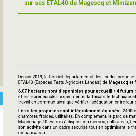
sur ses ETAL40 de Magescq et Mimizan
Depuis 2019, le Conseil départemental des Landes propose a
ETAL40 (Espaces Tests Agricoles Landais) de
Magescq
et
M
6,07 hectares sont disponibles pour accueillir 4 futurs
et entrepreneuriales, expérimenter la faisabilité technique e
travail en commun ainsi que vérifier l’adéquation entre leur 
Les sites proposés sont intégralement équipés
: 2400m²
chambres froides, utilitaires. En complément, le parc de ma
Maraîchage 40 est mis à disposition (semoir, cultirateau, hers
son activité dans un cadre sécurisé tout en optimisant le tra
mécanisation.