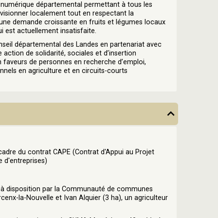
 numérique départemental permettant à tous les
ovisionner localement tout en respectant la
une demande croissante en fruits et légumes locaux
i est actuellement insatisfaite.
onseil départemental des Landes en partenariat avec
e action de solidarité, sociales et d’insertion
 en faveurs de personnes en recherche d’emploi,
nnels en agriculture et en circuits-courts
e cadre du contrat CAPE (Contrat d'Appui au Projet
 d'entreprises)
is à disposition par la Communauté de communes
x-la-Nouvelle et Ivan Alquier (3 ha), un agriculteur