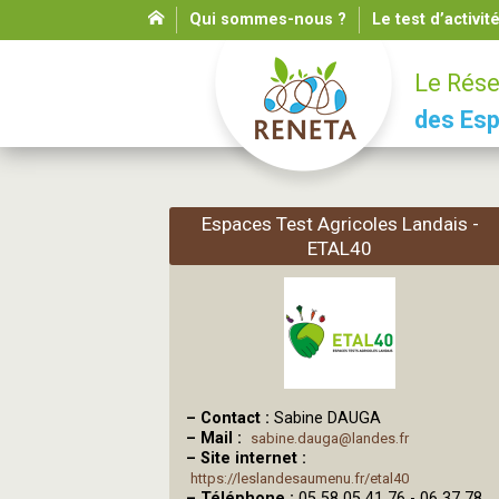
Qui sommes-nous ?
Le test d’activit
Le Rése
des Esp
Espaces Test Agricoles Landais -
ETAL40
–
Contact :
Sabine DAUGA
–
Mail :
sabine.dauga@landes.fr
–
Site internet :
https://leslandesaumenu.fr/etal40
–
Téléphone :
05 58 05 41 76 - 06 37 78