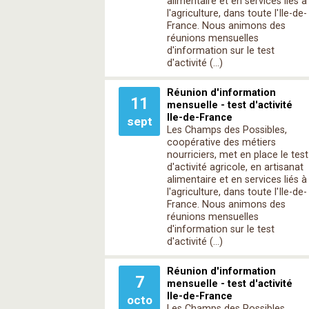
alimentaire et en services liés à
l'agriculture, dans toute l'Ile-de-
France. Nous animons des
réunions mensuelles
d'information sur le test
d'activité (…)
Réunion d'information
11
mensuelle - test d'activité
Ile-de-France
sept
Les Champs des Possibles,
coopérative des métiers
nourriciers, met en place le test
d'activité agricole, en artisanat
alimentaire et en services liés à
l'agriculture, dans toute l'Ile-de-
France. Nous animons des
réunions mensuelles
d'information sur le test
d'activité (…)
Réunion d'information
7
mensuelle - test d'activité
Ile-de-France
octo
Les Champs des Possibles,