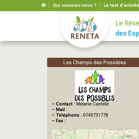
Qui sommes-nous ?
Le test d’activit
Le Rése
des Esp
Les Champs des Possibles
–
Contact :
Mélanie Castelle
–
Mail :
–
Téléphone :
0749731778
–
Fax :