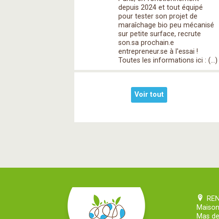
depuis 2024 et tout équipé
pour tester son projet de
maraîchage bio peu mécanisé
sur petite surface, recrute
son.sa prochain.e
entrepreneur.se à l'essai !
Toutes les informations ici : (…)
Voir tout
RE
Maison
Mas de