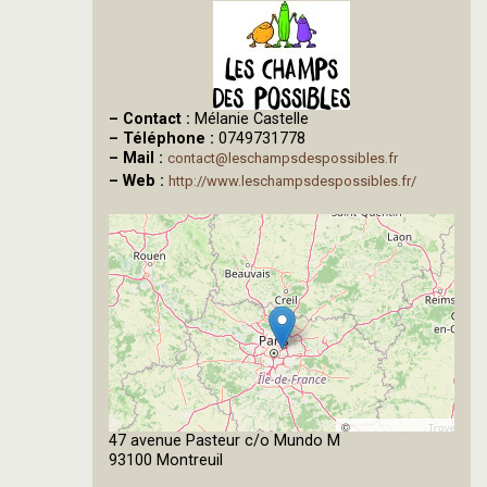
–
Contact :
Mélanie Castelle
–
Téléphone :
0749731778
–
Mail :
contact@leschampsdespossibles.fr
–
Web :
http://www.leschampsdespossibles.fr/
©
47 avenue Pasteur c/o Mundo M
OpenStreetMap
93100 Montreuil
contributors