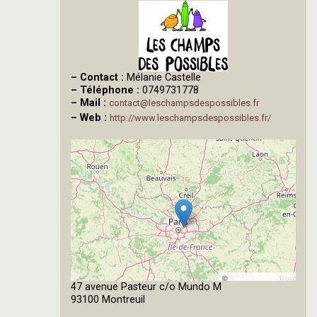
–
Contact :
Mélanie Castelle
–
Téléphone :
0749731778
–
Mail :
contact@leschampsdespossibles.fr
–
Web :
http://www.leschampsdespossibles.fr/
©
47 avenue Pasteur c/o Mundo M
OpenStreetMap
93100 Montreuil
contributors