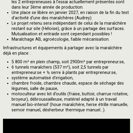
les 2 entrepreneuses à l’essai actuellement présentes sont
dans leur 3ème année de production.
Une place se libère en janvier 2027, en raison de la fin du test
d’activité d’une des maraîchères (Audrey).
Le projet retenu sera indépendant de celui de la maraîchère
restant sur site (Héloïse), grâce à un partage des surfaces.
Mutualisation et entraide sont cependant possibles !
Maraîchage AB, agroécologie, faible mécanisation.
Infrastructures et équipements à partager avec la maraîchère
déjà en place :
5 800 m² en plein champ, soit 2900m² par entrepreneur.se,
6 tunnels maraîchers (537 m²), soit 2,5 tunnels par
entrepreneur.se + ½ serre à plants par entrepreneur.se,
système automatisé d’irrigation,
chambre froide, chambre chaude, espace de séchage des
légumes, salle de pause,
motoculteur avec kit d’outils (fraise, buttoir, charrue rotative,
broyeur), débroussailleuse, matériel adapté à un travail
manuel bio-intensif (houe maraîchère, herse étrille manuelle,
semoir manuel, désherbeur thermique manuel…).